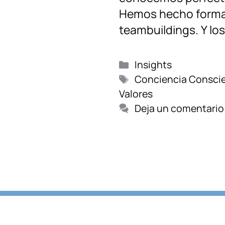
Hemos hecho formac
teambuildings. Y lo
Categorías
Insights
Etiquetas
Conciencia
Consci
Valores
Deja un comentario