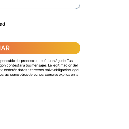
dad
sponsable del proceso es José Juan Agudo. Tus
o y contestar a tus mensajes. La legitimación del
e cederán datos a terceros, salvo obligación legal.
tos, así como otros derechos, como se explica en la