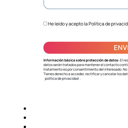
He leído y acepto la
Política de privaci
Información básica sobre protección de datos:
El re
datos serán tratados para mantener el contacto contig
tratamiento es por consentimiento del interesado. No s
Tienes derecho a acceder, rectificar y cancelar los da
política de privacidad
.
Aviso legal
Política de privacidad
Política de Cookies